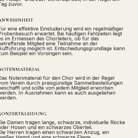
Tag zuvor.
ANWESENHEIT
Für eine effektive Einstudierung wird ein regelmäßiger
Probenbesuch erwartet. Bei häufigen Fehlzeiten liegt
es im Ermessen des Chorleiters, ob für das
betreffende Mitglied eine Teilnahme an der
Aufführung möglich ist. Entscheidungsgrundlage kann
zum Beispiel ein Vorsingen sein.
NOTENMATERIAL
Das Notenmaterial für den Chor wird in der Regel
vom Verein durch preisgünstige Sammelbestellungen
beschafft und sollte von jedem Mitglied erworben
werden. In Ausnahmen kann es auch ausgeliehen
werden.
KONZERTKLEIDUNG
Die Damen tragen lange, schwarze, individuelle Röcke
oder Hosen und ein schwarzes Oberteil.
Die Herren tragen einen schwarzen Anzug, ein
weißes Hemd und eine schwarze Fliege.