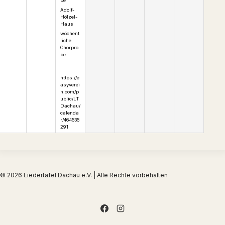
be
Adolf-
Hölzel-
Haus
wöchent
liche
Chorpro
be
https://e
asyverei
n.com/p
ublic/LT
Dachau/
calenda
r/464535
291
© 2026 Liedertafel Dachau e.V. | Alle Rechte vorbehalten