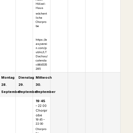
Hölzel-
Haus
wöchent
liche
Chorpro
be
https://e
asyverei
n.com/p
ublic/LT
Dachau/
calenda
r/464535
285
Montag
Dienstag
Mittwoch
28.
29.
30.
September
September
September
19:45
– 22:00
Chorpr
obe
19:45 –
22:00
Chorpro