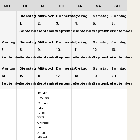
MO.
DI.
MI.
DO.
FR.
SA.
SO.
Dienstag
Mittwoch
Donnerstag
Freitag
Samstag
Sonntag
1.
2.
3.
4.
5.
6.
September
September
September
September
September
September
Montag
Dienstag
Mittwoch
Donnerstag
Freitag
Samstag
Sonntag
7.
8.
9.
10.
11.
12.
13.
September
September
September
September
September
September
September
Montag
Dienstag
Mittwoch
Donnerstag
Freitag
Samstag
Sonntag
14.
15.
16.
17.
18.
19.
20.
September
September
September
September
September
September
September
19:45
– 22:00
Chorpr
obe
19:45 –
22:00
Chorpro
be
Adolf-
Hölzel-