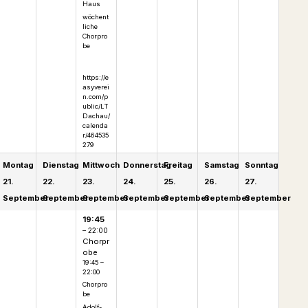
Haus
wöchent
liche
Chorpro
be
https://e
asyverei
n.com/p
ublic/LT
Dachau/
calenda
r/464535
279
Montag
Dienstag
Mittwoch
Donnerstag
Freitag
Samstag
Sonntag
21.
22.
23.
24.
25.
26.
27.
September
September
September
September
September
September
September
19:45
– 22:00
Chorpr
obe
19:45 –
22:00
Chorpro
be
Adolf-