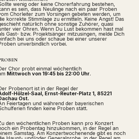
Sollte wenig oder keine Chorerfahrung bestehen,
kann es sein, dass Neulinge nach ein paar Proben
vom Chorleiter zum Vorsingen gebeten werden, um
die korrekte Stimmlage zu ermitteln. Keine Angst! Das
geschieht natürlich ohne sonstige Zuhörer, quasi
unter vier Ohren. Wenn Du Lust bekommen hast mal
als Gast- bzw. Projektsänger mitzusingen, melde Dich
einfach bei uns oder schaue bei einer unserer
Proben unverbindlich vorbei.
PROBEN
Der Chor probt einmal wöchentlich
am
Mittwoch von 19:45 bis 22:00 Uhr
.
Der Probenort ist in der Regel der
Adolf-Hölzel-Saal, Ernst-Reuter-Platz 1, 85221
Dachau Ost.
An Feiertagen und während der bayerischen
Schulferien finden keine Proben statt.
Zu den wöchentlichen Proben kann pro Konzert
noch ein Probentag hinzukommen, in der Regel an
einem Samstag. Am Konzertwochenende gibt es noch
die Haupt- und/oder Generalprobe, in der Regel am